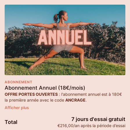
ABONNEMENT
Abonnement Annuel (18€/mois)
OFFRE PORTES OUVERTES
: l'abonnement annuel est à 180€
la première année avec le code
ANCRAGE
.
Ensuite, l'abonnement annuel est à 216€, soit
18€ / mois
.
7 jours d'essai gratuit
Total
€216,00/an après la période d’essai
En vous inscrivant, profitez de
7 jours d'essai gratuit.