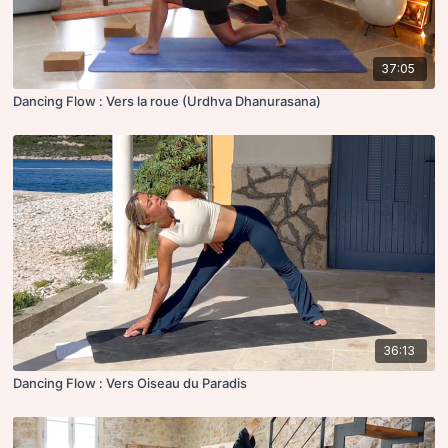
37:05
Dancing Flow : Vers la roue (Urdhva Dhanurasana)
36:13
Dancing Flow : Vers Oiseau du Paradis