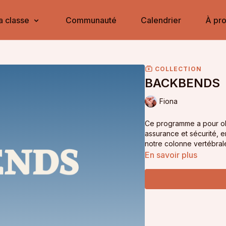
a classe
Communauté
Calendrier
À pr
COLLECTION
BACKBENDS
Fiona
Ce programme a pour ob
assurance et sécurité, en 
notre colonne vertébrale 
En savoir plus