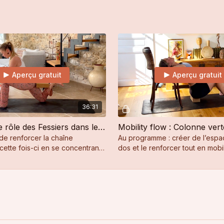
es extensions de colonne.
plusieurs mouvements ont déjà 
avant.
Aperçu gratuit
Aperçu gratuit
36:31
Mobility : Le rôle des Fessiers dans les Backbends
Mobility flow : Colonne ver
de renforcer la chaîne
Au programme : créer de l’espa
cette fois-ci en se concentrant
dos et le renforcer tout en mobil
es des fessiers et les
colonne vertébrale.
s.