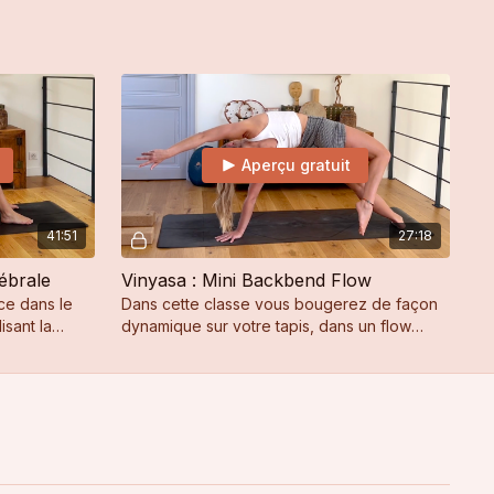
été vus
moment de relâchement et de laisser aller.
Aperçu gratuit
41:51
27:18
tébrale
Vinyasa : Mini Backbend Flow
ce dans le
Dans cette classe vous bougerez de façon
isant la
dynamique sur votre tapis, dans un flow
pour ouvrir tout l'avant du corps.