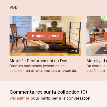
partie flow. Je recommande, du débutant au
favorisant l
confirmé !
VOD
Aperçu gratuit
32:11
Mobilité : Renforcement du Dos
Dans les backbends (extension de
On continue 
colonne), on étire les muscles à l’avant du
postérieure, 
corps, on renforce les muscles à l’arrière du
sur les muscl
corps.
ischiojambier
Commentaires sur la collection (
0
)
S'identifier
pour participer à la conversation