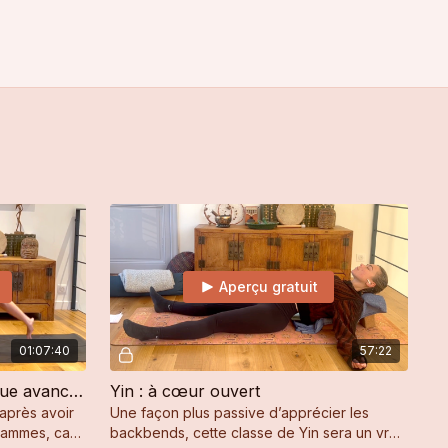
Aperçu gratuit
01:07:40
57:22
Vinyasa : Backbends (pratique avancée)
Yin : à cœur ouvert
 après avoir
Une façon plus passive d’apprécier les
grammes, car
backbends, cette classe de Yin sera un vrai