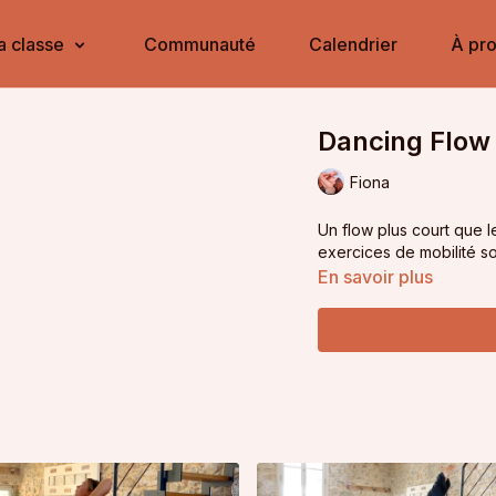
a classe
Communauté
Calendrier
À pr
Dancing Flow 
Fiona
Un flow plus court que l
exercices de mobilité so
En savoir plus