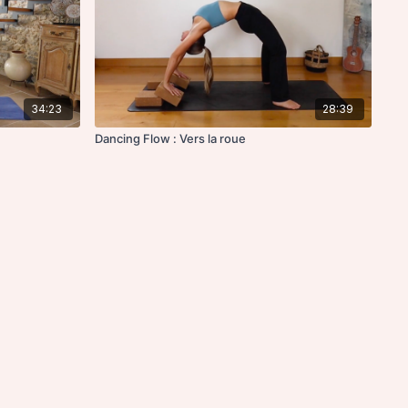
34:23
28:39
Dancing Flow : Vers la roue