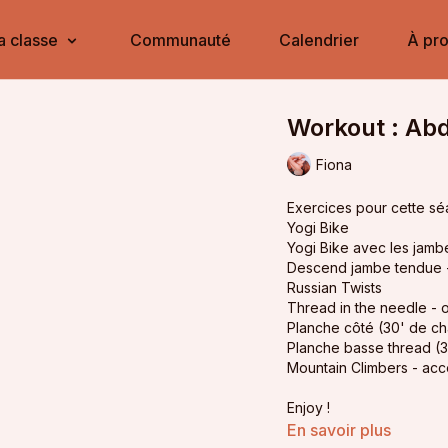
a classe
Communauté
Calendrier
À pr
Workout : Ab
Fiona
Exercices pour cette sé
Yogi Bike
Yogi Bike avec les jam
Descend jambe tendue -
Russian Twists
Thread in the needle - 
Planche côté (30' de c
Planche basse thread (
Mountain Climbers - accél
Enjoy !
En savoir plus