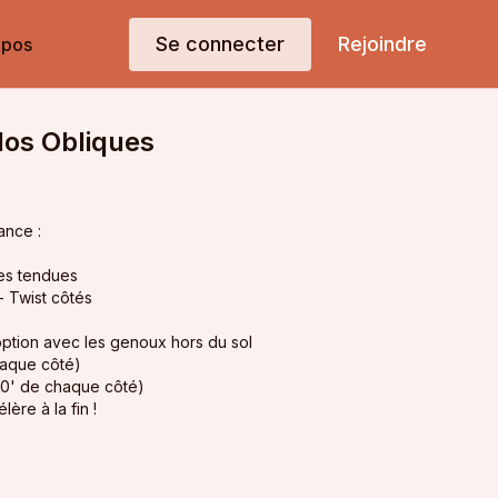
Se connecter
Rejoindre
opos
dos Obliques
ance :
bes tendues
 Twist côtés
option avec les genoux hors du sol
haque côté)
30' de chaque côté)
ère à la fin !