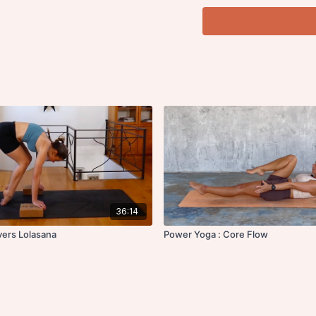
36:14
vers Lolasana
Power Yoga : Core Flow