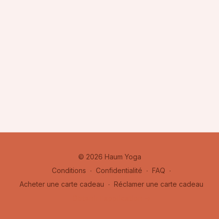
Ces classes sont pensées pour être à la fois
inspirantes
et
libératrices
, afin que tu puisses
explorer
ta pratique de
© 2026 Haum Yoga
manière
créative
et
plus avancée.
Conditions
∙
Confidentialité
∙
FAQ
∙
Sur ton tapis, chaque session deviendra
un espace de
Acheter une carte cadeau
∙
Réclamer une carte cadeau
liberté
, où tu pourras
bouger
,
respirer
, et
laisser ton corps
Obtenir l'application ->
s’exprimer pleinement.