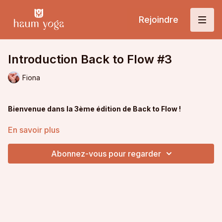
Rejoindre
Introduction Back to Flow #3
Fiona
Bienvenue dans la 3ème édition de Back to Flow !
Dans cette vidéo, je prends le temps de t'expliquer le contenu
En savoir plus
du programme.
Abonnez-vous pour regarder
Chaque semaine, je te propose un nouveau thème, avec
des pratiques associées.