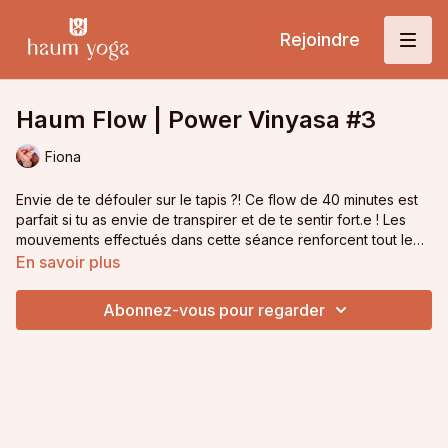
Rejoindre
Haum Flow | Power Vinyasa #3
Fiona
Envie de te défouler sur le tapis ?! Ce flow de 40 minutes est
parfait si tu as envie de transpirer et de te sentir fort.e ! Les
mouvements effectués dans cette séance renforcent tout le
corps : jambes, bras, abdominaux, fessiers... Le tout dans un
En savoir plus
flow de yoga dynamique et créatif.
Bien sûr, on termine cette séance par des étirements et une
relaxation, pour reprendre sa journée en douceur.
Abonnez-vous pour regarder
Matériel requis :
Tapis de yoga
Playlist pour cette classe :
https://open.spotify.com/playlist/0rBw7mAuVgDWZwHk0i
si=53acff2790f94a89