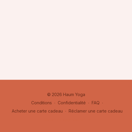
© 2026 Haum Yoga
Conditions
∙
Confidentialité
∙
FAQ
∙
Acheter une carte cadeau
∙
Réclamer une carte cadeau
Obtenir l'application ->